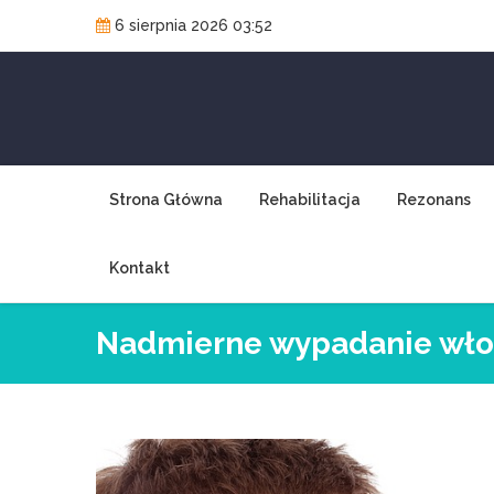
Skip
6 sierpnia 2026 03:52
to
content
Strona Główna
Rehabilitacja
Rezonans
Kontakt
Nadmierne wypadanie włos