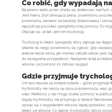
Co robić, gdy wypadają n
Na pewno warto przez chwilę się zastanowić nad tym
Jeśli mamy zbyt stresującą pracę, powinniśmy poszukać
powinniśmy zamienić na bardziej zbilansowaną i zdrową
najszybciej poszukać specjalistycznej pomocy. Do kogo
Okazuje się, że tak i jest nim trycholog.
Trycholog to lekarz specjalista, który zajmuje się dia
właśnie do niego powinniśmy się zgłosić, gdy zauwa
analizie nasze włosy, jak również cebulki włosa i jeśli 
do wystąpienia przypadłości. Następnie na tej podsta
włosów i przywrócić im zdrowy wygląd.
Gdzie przyjmuje trycholo
Od razu nasuwa się kolejne pytanie – gdzie przyjmuje
trycholodzy nie cieszą się dużą popularnością, więc gdy
udać. Niektórzy z nas mogą szukać pomocy w publicz
reguły trycholodzy nie przyjmują w ramach Narodowego
uporać się z wypadaniem włosów, lepiej sprawdzić, czy
lekarz od włosów. Co ważne, trycholodzy, którzy przyj