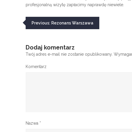
profesjonalną wizytę zapłacimy naprawdę niewiele.
Nawigacja
Previous:
Rezonans Warszawa
wpisu
Dodaj komentarz
Twój adres e-mail nie zostanie opublikowany.
Wymagane
Komentarz
Nazwa
*