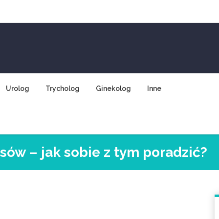
Urolog
Trycholog
Ginekolog
Inne
ów – jak sobie z tym poradzić?