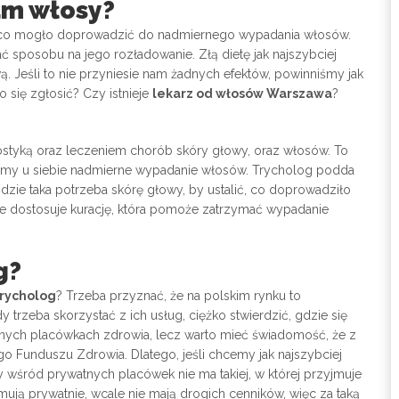
am włosy?
, co mogło doprowadzić do nadmiernego wypadania włosów.
 sposobu na jego rozładowanie. Złą dietę jak najszybciej
. Jeśli to nie przyniesie nam żadnych efektów, powinniśmy jak
 się zgłosić? Czy istnieje
lekarz od włosów Warszawa
?
gnostyką oraz leczeniem chorób skóry głowy, oraz włosów. To
żymy u siebie nadmierne wypadanie włosów. Trycholog podda
zajdzie taka potrzeba skórę głowy, by ustalić, co doprowadziło
wie dostosuje kurację, która pomoże zatrzymać wypadanie
g?
trycholog
? Trzeba przyznać, że na polskim rynku to
 trzeba skorzystać z ich usług, ciężko stwierdzić, gdzie się
nych placówkach zdrowia, lecz warto mieć świadomość, że z
 Funduszu Zdrowia. Dlatego, jeśli chcemy jak najszybciej
 wśród prywatnych placówek nie ma takiej, w której przyjmuje
mują prywatnie, wcale nie mają drogich cenników, więc za taką