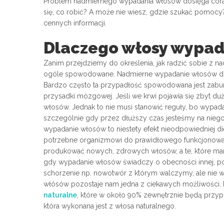
Problem nadmiernego wypadania włosów dosięga coraz
się, co robić? A może nie wiesz, gdzie szukać pomocy
cennych informacji.
Dlaczego włosy wypad
Zanim przejdziemy do określenia, jak radzić sobie z n
ogóle spowodowane. Nadmierne wypadanie włosów dos
Bardzo często ta przypadłość spowodowana jest zabur
przysadki mózgowej. Jeśli we krwi pojawia się zbyt duż
włosów. Jednak to nie musi stanowić reguły, bo wypada
szczególnie gdy przez dłuższy czas jesteśmy na niego 
wypadanie włosów to niestety efekt nieodpowiedniej diet
potrzebne organizmowi do prawidłowego funkcjonowan
produkować nowych, zdrowych włosów, a te, które mamy 
gdy wypadanie włosów świadczy o obecności innej, po
schorzenie np. nowotwór z którym walczymy, ale nie
włósów pozostaje nam jedna z ciekawych możliwości.
naturalne
, które w około 90% zewnętrznie będą przyp
która wykonana jest z włosa naturalnego.