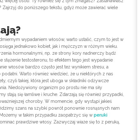
 więcej osób. Ty również się z tym zmagasz? Zastanawiasz
? Zajrzyj do poniższego tekstu, gdyż może zawierać wiele
ają?
admiernym wypadaniem włosów, warto ustalić, czym to jest w
ięga jednakowo kobiet, jak i mężczyzn w różnym wieku.
zenia hormonalnymi, np. ze strony kory nadnerczy bądź
e stężenie testosteronu, to efektem tego jest wypadanie
nie włosów bardzo często jest też wynikiem stresu, a
podatni. Warto również wiedzieć, że u niektórych z nas
y, czyli takiej, która jest uboga w składniki odżywcze
ia. Niedożywiony organizm po prostu nie ma siły
stają się łamliwe i kruche. Zdarzają się również przypadki,
ważniejszej choroby. W momencie, gdy wystąpi jakieś
 widzimy szans na szybki powrót ponownie rosnąsnych nam
 Możemy w takim przypadku zaopatrzyc się w
peruki
ominać prawdziwe włosy. Zazwyczaj wiaże się to z peruką,